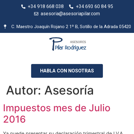
+34 918 668 038
+34 693 60 84 95
asesoria@asesoriapilar.com
C. Maestro Joaquín Rojano 2 1º B, Sotillo de la Adrada 05420
HABLA CON NOSOTRAS
Autor:
Asesoría
Impuestos mes de Julio
2016
Ya puede presentar su declaración trimestral de I.V.A.